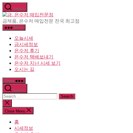
Skip
Search
to
비
the
content
비
금제품, 은수저 매입전문 전국 최고점
주
Menu
얼
오늘시세
리
금시세정보
은수저 후기
은수저 택배보내기
은수저 지난 시세 보기
오시는 길
Menu
Search
Search
for:
Close
search
Close Menu
홈
시세정보