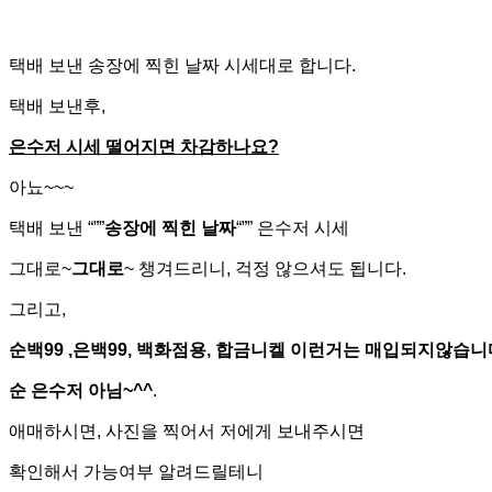
택배 보낸 송장에 찍힌 날짜 시세대로 합니다.
택배 보낸후,
은수저 시세 떨어지면 차감하나요?
아뇨~~~
택배 보낸 “””
송장에 찍힌 날짜
“”” 은수저 시세
그대로~
그대로
~ 챙겨드리니, 걱정 않으셔도 됩니다.
그리고,
순백99 ,은백99, 백화점용, 합금니켈 이런거는 매입되지않습니
순 은수저 아님~^^
.
애매하시면, 사진을 찍어서 저에게 보내주시면
확인해서 가능여부 알려드릴테니