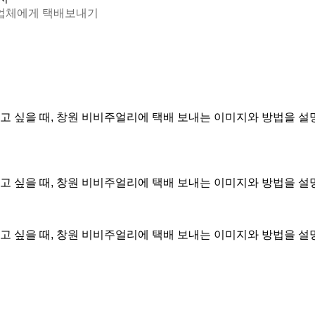
 업체에게 택배보내기
수
저
고
객
후
기