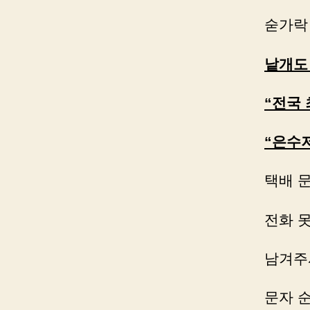
숟가락
낱개도
“전국
“은수
택배 
전화 
남겨주
문자 