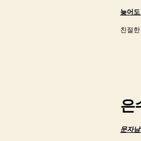
늦어도 
친절한 
은
문자남