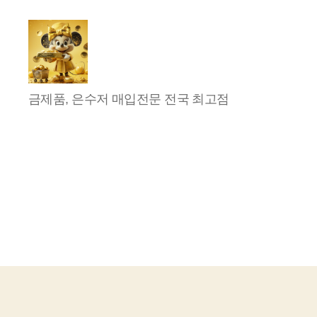
비
금제품, 은수저 매입전문 전국 최고점
비
주
얼
리