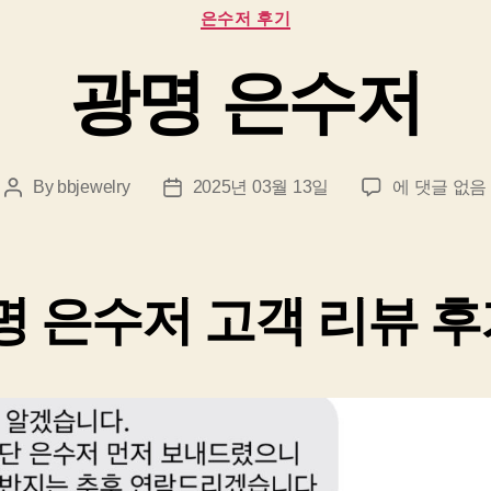
Categories
은수저 후기
광명 은수저
광
By
bbjewelry
2025년 03월 13일
에 댓글 없음
Post
Post
명
author
date
은
수
저
명 은수저 고객 리뷰 후