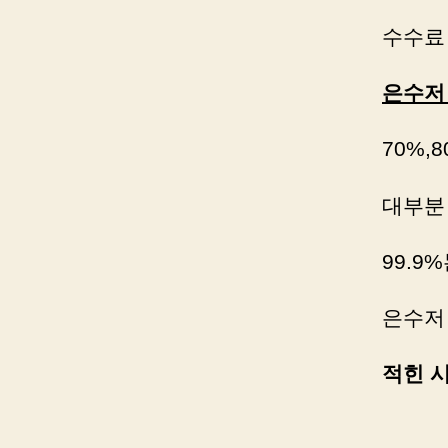
수수료 
은수저
70%,
대부분 
99.9%
은수저
적힌 