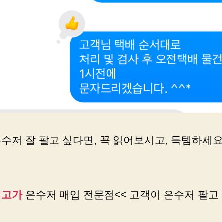
수저 잘 팔고 싶다면, 꼭 읽어보시고, 득템하세요.
최고가
은수저 매입 전문점<< 고객이 은수저 팔고