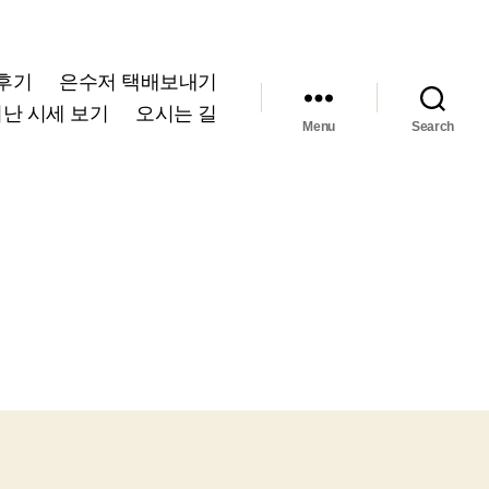
후기
은수저 택배보내기
난 시세 보기
오시는 길
Menu
Search