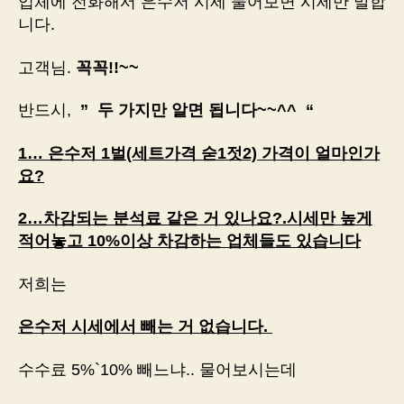
업체에 전화해서 은수저 시세 물어보면 시세만 말합
니다.
고객님.
꼭꼭!!~~
반드시,
” 두 가지만 알면 됩니다~~^^ “
1… 은수저 1벌(세트가격 숟1젓2) 가격이 얼마인가
요?
2…차감되는 분석료 같은 거 있나요?.
시세만 높게
적어놓고
10%이상 차감하는 업체들도 있습니다
저희는
은수저 시세에서 빼는 거 없습니다.
수수료 5%`10% 빼느냐.. 물어보시는데