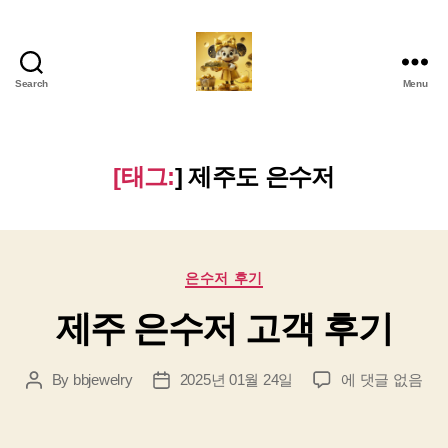
Search
Menu
비
비
주
얼
[태그:
]
제주도 은수저
리
Categories
은수저 후기
제주 은수저 고객 후기
제
By
bbjewelry
2025년 01월 24일
에 댓글 없음
Post
Post
주
author
date
은
수